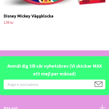
Disney Mickey Väggklocka
139 kr
Anmäl dig till vår nyhetsbrev (Vi skickar MAX
ett mejl per månad)
Hos oss