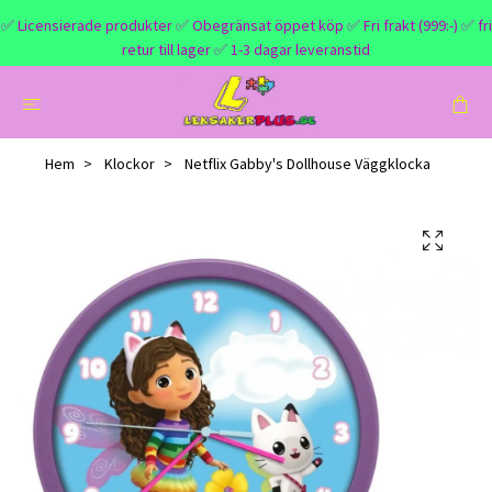
✅ Licensierade produkter ✅ Obegränsat öppet köp ✅ Fri frakt (999:-) ✅ fri
retur till lager ✅ 1-3 dagar leveranstid
Hem
Klockor
Netflix Gabby's Dollhouse Väggklocka