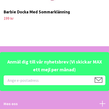
Barbie Docka Med Sommarklänning
199 kr
Anmäl dig till vår nyhetsbrev (Vi skickar MAX
ett mejl per månad)
Hos oss