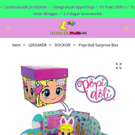
✅ Licensierade produkter ✅ Obegränsat öppet köp ✅ Fri frakt (999:-) ✅ fri
retur till lager ✅ 1-3 dagar leveranstid
Hem
LEKSAKER
DOCKOR
Popi Doli Surprise Box