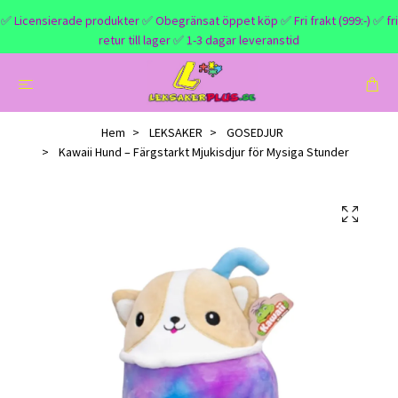
✅ Licensierade produkter ✅ Obegränsat öppet köp ✅ Fri frakt (999:-) ✅ fri
retur till lager ✅ 1-3 dagar leveranstid
Hem
LEKSAKER
GOSEDJUR
Kawaii Hund – Färgstarkt Mjukisdjur för Mysiga Stunder