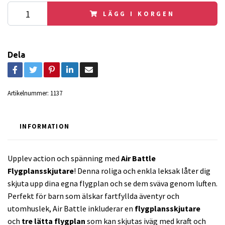
LÄGG I KORGEN
Dela
Artikelnummer:
1137
INFORMATION
Upplev action och spänning med
Air Battle
Flygplansskjutare
! Denna roliga och enkla leksak låter dig
skjuta upp dina egna flygplan och se dem sväva genom luften.
Perfekt för barn som älskar fartfyllda äventyr och
utomhuslek, Air Battle inkluderar en
flygplansskjutare
och
tre lätta flygplan
som kan skjutas iväg med kraft och