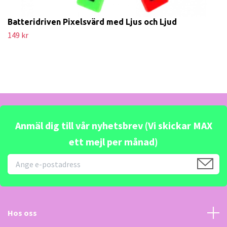
Batteridriven Pixelsvärd med Ljus och Ljud
149 kr
Anmäl dig till vår nyhetsbrev (Vi skickar MAX
ett mejl per månad)
Hos oss