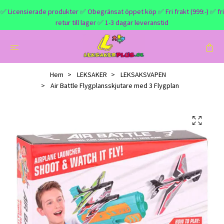
✅ Licensierade produkter ✅ Obegränsat öppet köp ✅ Fri frakt (999:-) ✅ fri
retur till lager ✅ 1-3 dagar leveranstid
Hem
LEKSAKER
LEKSAKSVAPEN
Air Battle Flygplansskjutare med 3 Flygplan