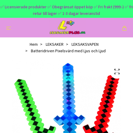
✅ Licensierade produkter ✅ Obegränsat öppet köp ✅ Fri frakt (999:-) ✅ fri
retur till lager ✅ 1-3 dagar leveranstid
Hem
LEKSAKER
LEKSAKSVAPEN
Batteridriven Pixelsvärd med Ljus och Ljud