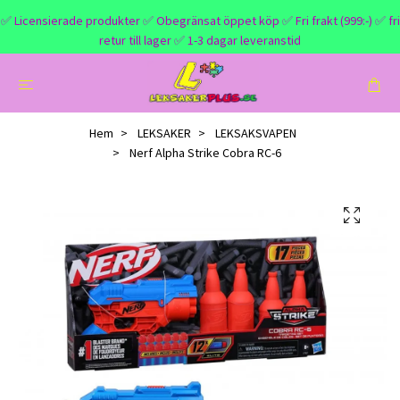
✅ Licensierade produkter ✅ Obegränsat öppet köp ✅ Fri frakt (999:-) ✅ fri
retur till lager ✅ 1-3 dagar leveranstid
Hem
LEKSAKER
LEKSAKSVAPEN
Nerf Alpha Strike Cobra RC-6