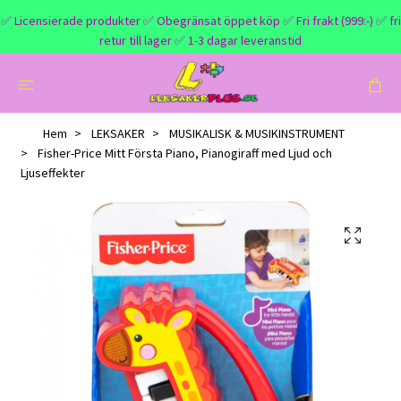
✅ Licensierade produkter ✅ Obegränsat öppet köp ✅ Fri frakt (999:-) ✅ fri
retur till lager ✅ 1-3 dagar leveranstid
Hem
LEKSAKER
MUSIKALISK & MUSIKINSTRUMENT
Fisher-Price Mitt Första Piano, Pianogiraff med Ljud och
Ljuseffekter