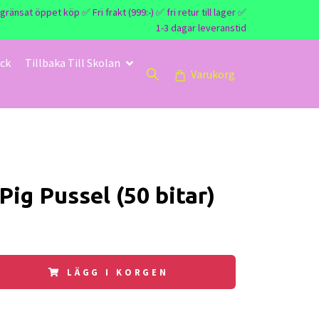
nsat öppet köp ✅ Fri frakt (999:-) ✅ fri retur till lager ✅
1-3 dagar leveranstid
ck
Tillbaka Till Skolan
Varukorg
Pig Pussel (50 bitar)
LÄGG I KORGEN