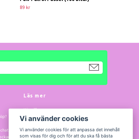
89 kr
Läs mer
Köpvillkor
köp?
Vi använder cookies
Kontakt
Vi använder cookies för att anpassa det innehåll
 chatta
som visas för dig och för att du ska få bästa
veckan.