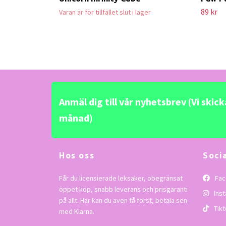
89 kr
Varan är för tillfället slut i lager
Anmäl dig till vår nyhetsbrev (Vi skic
månad)
Hos oss
Soci
Får du licensierade leksaker, obegränsat
Fac
öppet köp, snabb leverans och prisgaranti
Ins
på allt. Här kan du även få först, betala sen
Tikt
med Klarna.