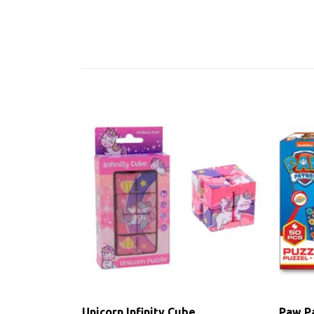
Unicorn Infinity Cube
Paw Pa