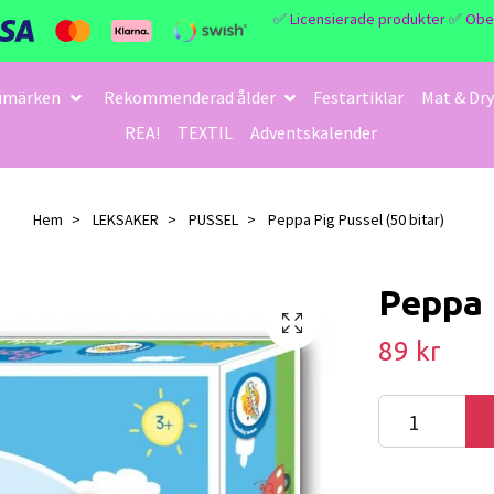
✅ Licensierade produkter ✅ Obegrä
umärken
Rekommenderad ålder
Festartiklar
Mat & Dry
REA!
TEXTIL
Adventskalender
Hem
LEKSAKER
PUSSEL
Peppa Pig Pussel (50 bitar)
Peppa 
89 kr