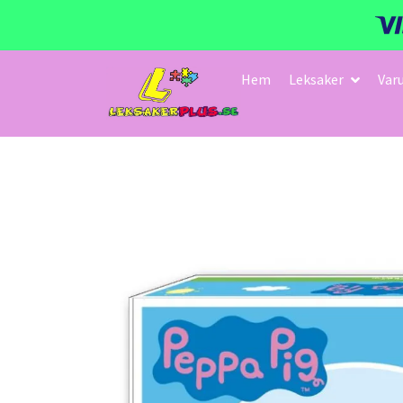
Hem
Leksaker
Var