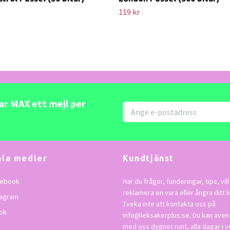
119 kr
kar MAX ett mejl per
ala medier
Kundtjänst
ebook
Har du frågor, funderingar, tips, vill
reklamera en vara eller ångra ditt 
tagram
Tveka inte att kontakta oss på
ok
info@leksakerplus.se
. Du kan även
med oss dygnet runt, alla dagar i 