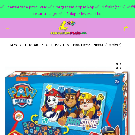
✅ Licensierade produkter ✅ Obegränsat öppet köp ✅ Fri frakt (999:-) ✅ fri
retur till lager ✅ 1-3 dagar leveranstid
Hem
LEKSAKER
PUSSEL
Paw Patrol Pussel (50 bitar)