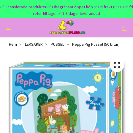
✅ Licensierade produkter ✅ Obegränsat öppet köp ✅ Fri frakt (999:-) ✅ fri
retur till lager ✅ 1-3 dagar leveranstid
Hem
LEKSAKER
PUSSEL
Peppa Pig Pussel (50 bitar)