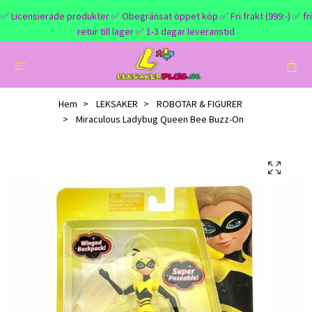
✅ Licensierade produkter ✅ Obegränsat öppet köp ✅ Fri frakt (999:-) ✅ fri
retur till lager ✅ 1-3 dagar leveranstid
Hem
LEKSAKER
ROBOTAR & FIGURER
‏Miraculous Ladybug Queen Bee Buzz-On