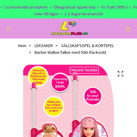
✅ Licensierade produkter ✅ Obegränsat öppet köp ✅ Fri frakt (999:-) ✅ fri
retur till lager ✅ 1-3 dagar leveranstid
Hem
LEKSAKER
SÄLLSKAPSSPEL & KORTSPEL
Barbie Walkie-Talkie med 50m Räckvidd