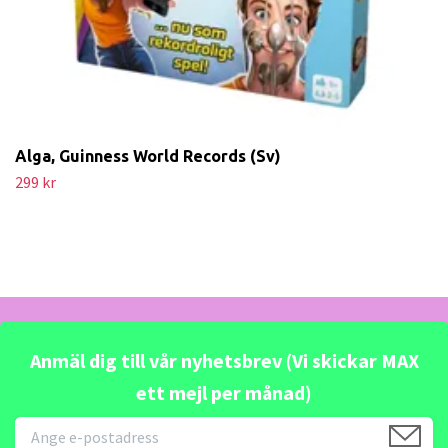
Alga, Guinness World Records (Sv)
299 kr
Anmäl dig till vår nyhetsbrev (Vi skickar MAX
ett mejl per månad)