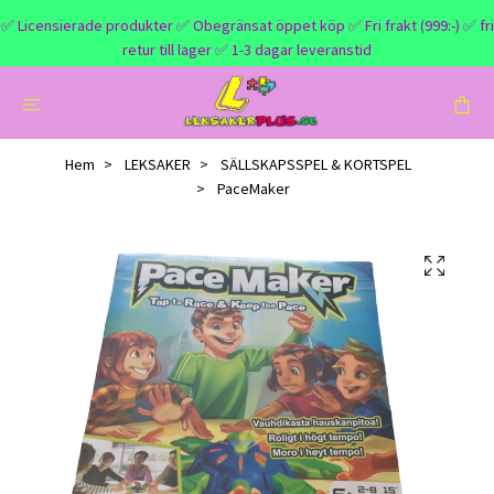
✅ Licensierade produkter ✅ Obegränsat öppet köp ✅ Fri frakt (999:-) ✅ fri
retur till lager ✅ 1-3 dagar leveranstid
Hem
LEKSAKER
SÄLLSKAPSSPEL & KORTSPEL
PaceMaker