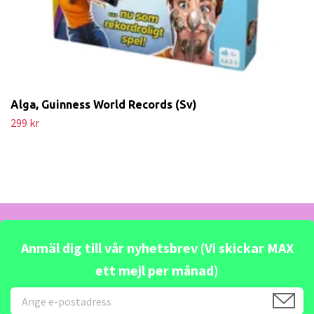
Alga, Guinness World Records (Sv)
299 kr
Anmäl dig till vår nyhetsbrev (Vi skickar MAX
ett mejl per månad)