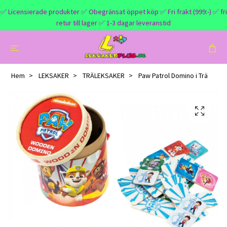
✅ Licensierade produkter ✅ Obegränsat öppet köp ✅ Fri frakt (999:-) ✅ fri
retur till lager ✅ 1-3 dagar leveranstid
Hem
LEKSAKER
TRÄLEKSAKER
Paw Patrol Domino i Trä