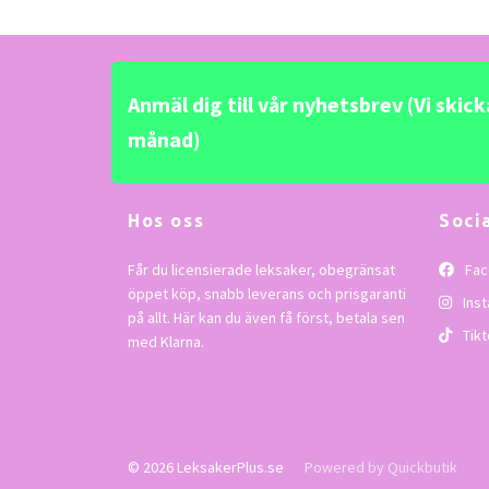
Anmäl dig till vår nyhetsbrev (Vi skic
månad)
Hos oss
Soci
Får du licensierade leksaker, obegränsat
Fac
öppet köp, snabb leverans och prisgaranti
Ins
på allt. Här kan du även få först, betala sen
Tikt
med Klarna.
© 2026 LeksakerPlus.se
Powered by Quickbutik