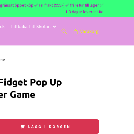
nsat öppet köp ✅ Fri frakt (999:-) ✅ fri retur till lager ✅
1-3 dagar leveranstid
ck
Tillbaka Till Skolan
Varukorg
ame
Fidget Pop Up
er Game
LÄGG I KORGEN