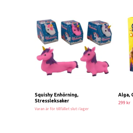
Squishy Enhörning,
Alga, 
Stressleksaker
299 kr
Varan är för tillfället slut i lager