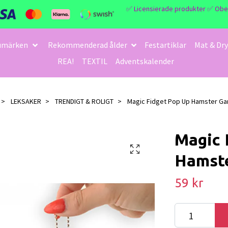
✅ Licensierade produkter ✅ Obegrä
umärken
Rekommenderad ålder
Festartiklar
Mat & Dry
REA!
TEXTIL
Adventskalender
LEKSAKER
TRENDIGT & ROLIGT
Magic Fidget Pop Up Hamster G
Magic 
Hamst
59 kr