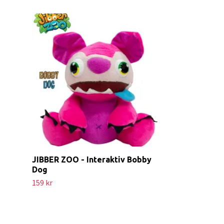
Unicorn/Enhö
19 kr
JIBBER ZOO - Interaktiv Bobby
Dog
159 kr