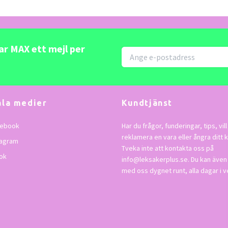
kar MAX ett mejl per
ala medier
Kundtjänst
ebook
Har du frågor, funderingar, tips, vill
reklamera en vara eller ångra ditt 
tagram
Tveka inte att kontakta oss på
ok
info@leksakerplus.se
. Du kan även
med oss dygnet runt, alla dagar i 