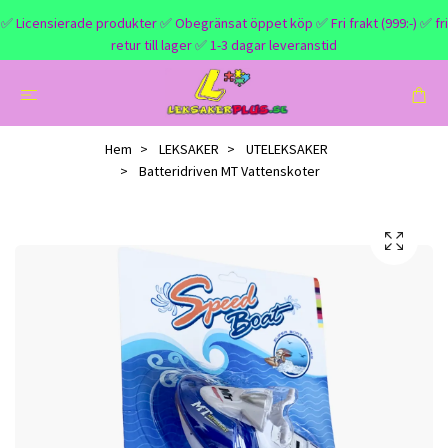
✅ Licensierade produkter ✅ Obegränsat öppet köp ✅ Fri frakt (999:-) ✅ fri
retur till lager ✅ 1-3 dagar leveranstid
Hem
LEKSAKER
UTELEKSAKER
Batteridriven MT Vattenskoter