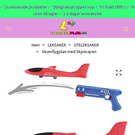
✅ Licensierade produkter ✅ Obegränsat öppet köp ✅ Fri frakt (999:-) ✅ fri
retur till lager ✅ 1-3 dagar leveranstid
Hem
LEKSAKER
UTELEKSAKER
Skumflygplan med Skjutvapen