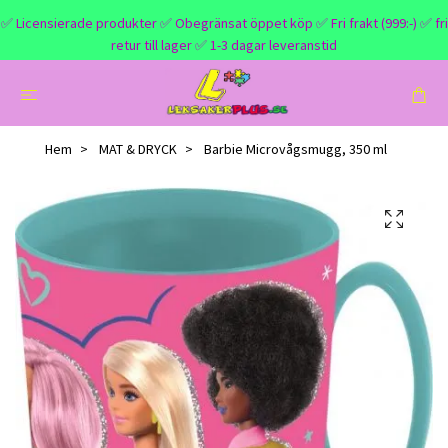
✅ Licensierade produkter ✅ Obegränsat öppet köp ✅ Fri frakt (999:-) ✅ fri
retur till lager ✅ 1-3 dagar leveranstid
Hem
MAT & DRYCK
Barbie Microvågsmugg, 350 ml