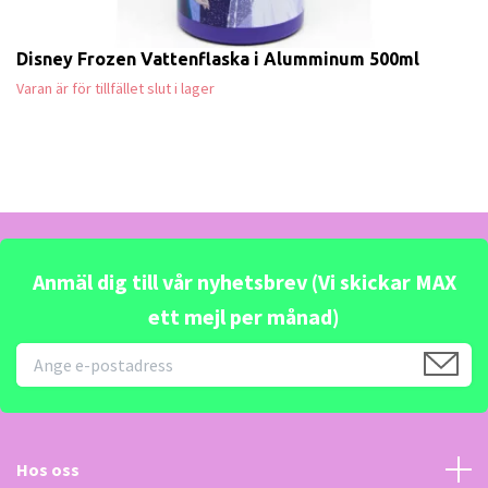
Disney Frozen Vattenflaska i Alumminum 500ml
Varan är för tillfället slut i lager
Anmäl dig till vår nyhetsbrev (Vi skickar MAX
ett mejl per månad)
Hos oss