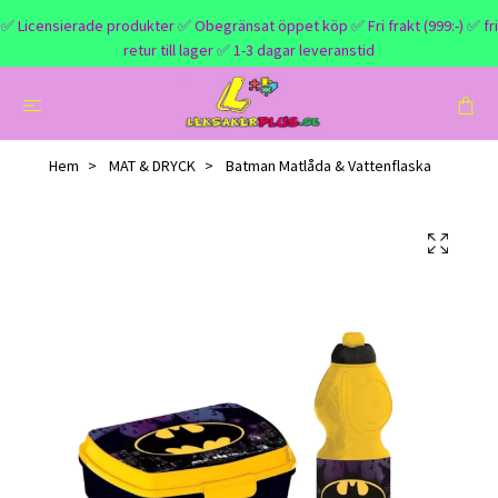
✅ Licensierade produkter ✅ Obegränsat öppet köp ✅ Fri frakt (999:-) ✅ fri
retur till lager ✅ 1-3 dagar leveranstid
Hem
MAT & DRYCK
Batman Matlåda & Vattenflaska