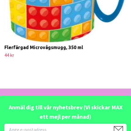
Flerfärgad Microvågsmugg, 350 ml
44 kr
Anmäl dig till vår nyhetsbrev (Vi skickar MAX
ett mejl per månad)