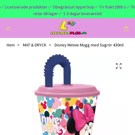
✅ Licensierade produkter ✅ Obegränsat öppet köp ✅ Fri frakt (999:-) ✅ fri
retur till lager ✅ 1-3 dagar leveranstid
Hem
MAT & DRYCK
Disney Minnie Mugg med Sugrör 430ml