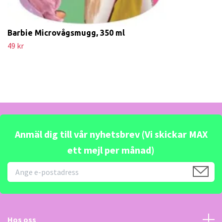
Barbie Microvågsmugg, 350 ml
49 kr
Anmäl dig till vår nyhetsbrev (Vi skickar MAX
ett mejl per månad)
Hos oss