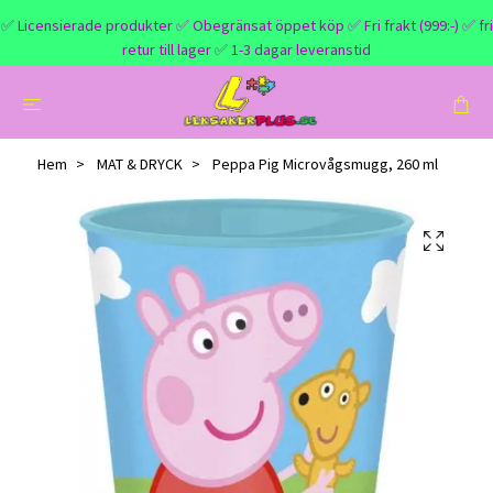
✅ Licensierade produkter ✅ Obegränsat öppet köp ✅ Fri frakt (999:-) ✅ fri
retur till lager ✅ 1-3 dagar leveranstid
Hem
MAT & DRYCK
Peppa Pig Microvågsmugg, 260 ml