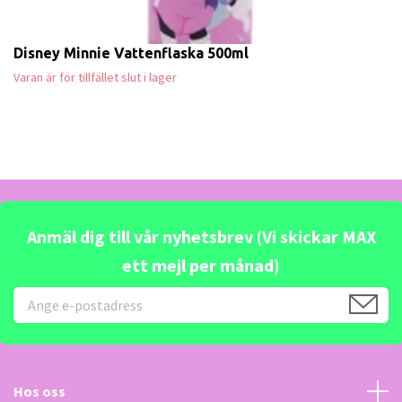
Disney Minnie Vattenflaska 500ml
Varan är för tillfället slut i lager
Anmäl dig till vår nyhetsbrev (Vi skickar MAX
ett mejl per månad)
Hos oss