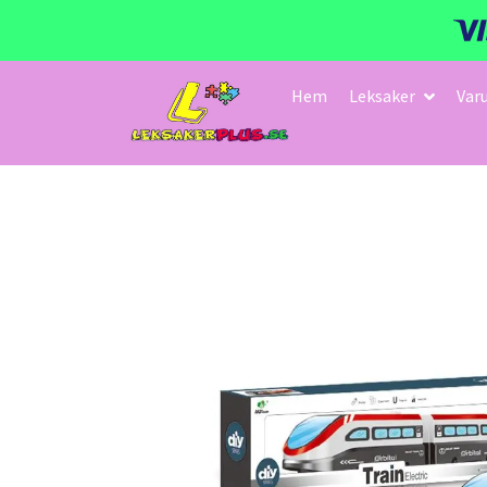
Hem
Leksaker
Var