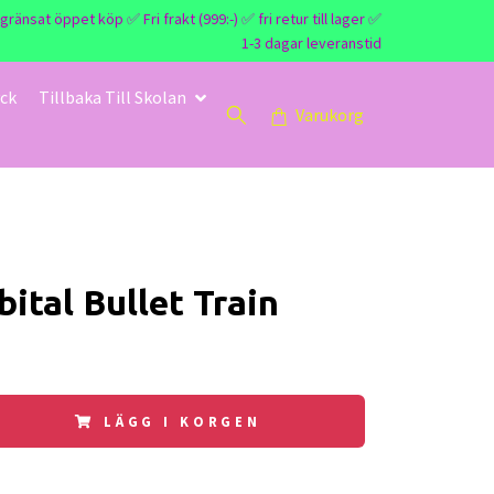
nsat öppet köp ✅ Fri frakt (999:-) ✅ fri retur till lager ✅
1-3 dagar leveranstid
ck
Tillbaka Till Skolan
Varukorg
ital Bullet Train
LÄGG I KORGEN