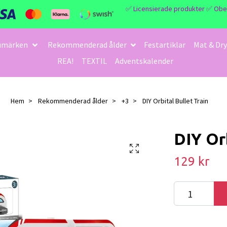
✅ Licensierade produkter ✅ Obegrä
umärken
Rekommenderad ålder
Festartiklar
Mat & Dry
REA!
TEXTIL
Adventskalender
Hem
Rekommenderad ålder
+3
DIY Orbital Bullet Train
DIY Orb
129 kr