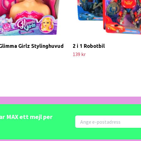
Glimma Girlz Stylinghuvud
2 i 1 Robotbil
139 kr
kar MAX ett mejl per