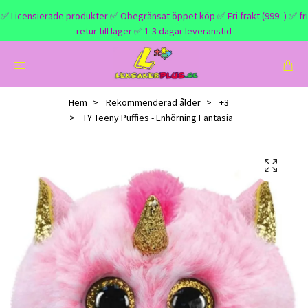
✅ Licensierade produkter ✅ Obegränsat öppet köp ✅ Fri frakt (999:-) ✅ fri
retur till lager ✅ 1-3 dagar leveranstid
Hem
Rekommenderad ålder
+3
TY Teeny Puffies - Enhörning Fantasia