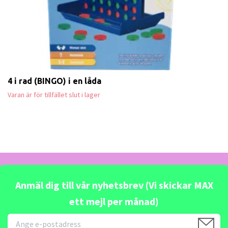
4 i rad (BINGO) i en låda
Varan är för tillfället slut i lager
Anmäl dig till vår nyhetsbrev (Vi skickar MAX
ett mejl per månad)