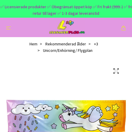
✅ Licensierade produkter ✅ Obegränsat öppet köp ✅ Fri frakt (999:-) ✅ fri
retur till lager ✅ 1-3 dagar leveranstid
Hem
Rekommenderad ålder
+3
Unicorn/Enhörning/ Flygplan