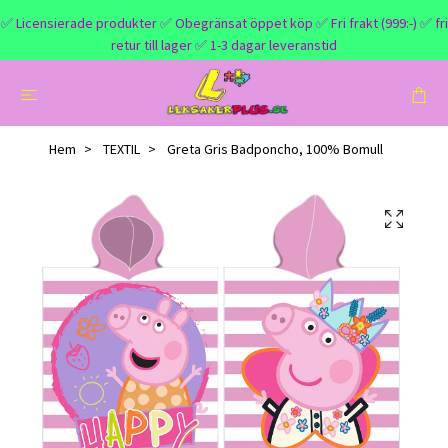
✅ Licensierade produkter ✅ Obegränsat öppet köp ✅ Fri frakt (999:-) ✅ fri
retur till lager ✅ 1-3 dagar leveranstid
Hem
TEXTIL
Greta Gris Badponcho, 100% Bomull