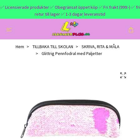
✅ Licensierade produkter ✅ Obegränsat öppet köp ✅ Fri frakt (999:-) ✅ fri
retur till lager ✅ 1-3 dagar leveranstid
Hem
TILLBAKA TILL SKOLAN
SKRIVA, RITA & MÅLA
Glittrig Pennfodral med Paljetter