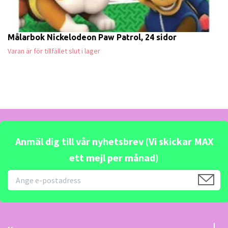
Målarbok Nickelodeon Paw Patrol, 24 sidor
Varan är för tillfället slut i lager
Anmäl dig till vår nyhetsbrev (Vi skickar MAX
ett mejl per månad)