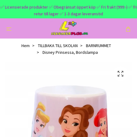
✅ Licensierade produkter ✅ Obegränsat öppet köp ✅ Fri frakt (999:-) ✅ fri
retur till lager ✅ 1-3 dagar leveranstid
Hem
TILLBAKA TILL SKOLAN
BARNRUMMET
Disney Prinsessa, Bordslampa