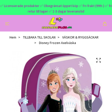
✅ Licensierade produkter ✅ Obegränsat öppet köp ✅ Fri frakt (999:-) ✅ fri
retur till lager ✅ 1-3 dagar leveranstid
Hem
TILLBAKA TILL SKOLAN
VÄSKOR & RYGGSÄCKAR
Disney Frozen Axelväska