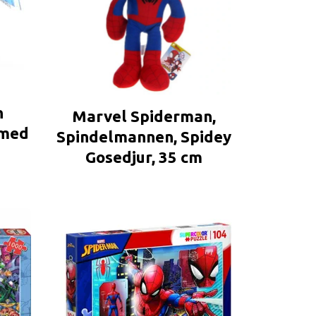
n
Marvel Spiderman,
 med
Spindelmannen, Spidey
Gosedjur, 35 cm