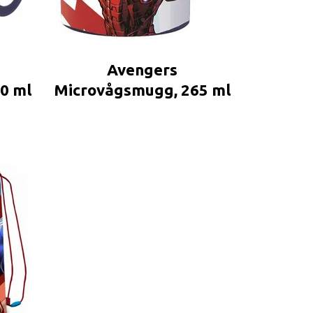
Avengers
0 ml
Microvågsmugg, 265 ml