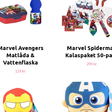
Marvel Avengers
Marvel Spiderm
Matlåda &
Kalaspaket 50-p
Vattenflaska
299 kr
119 kr