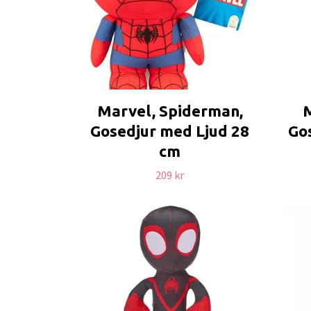
Marvel, Spiderman,
M
Gosedjur med Ljud 28
Go
cm
209 kr