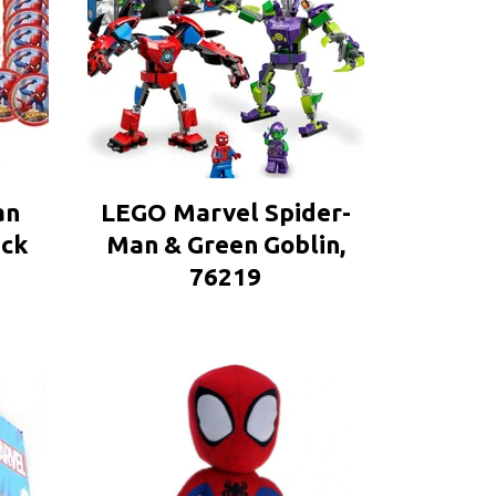
an
LEGO Marvel Spider-
ack
Man & Green Goblin,
76219