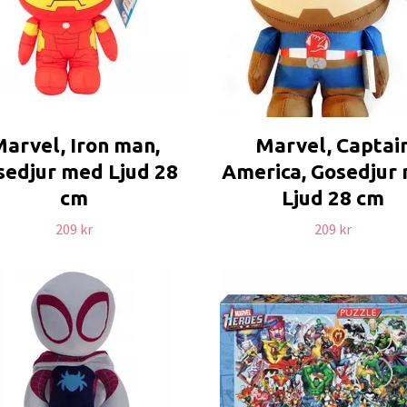
arvel, Iron man,
Marvel, Captai
sedjur med Ljud 28
America, Gosedjur
cm
Ljud 28 cm
209 kr
209 kr