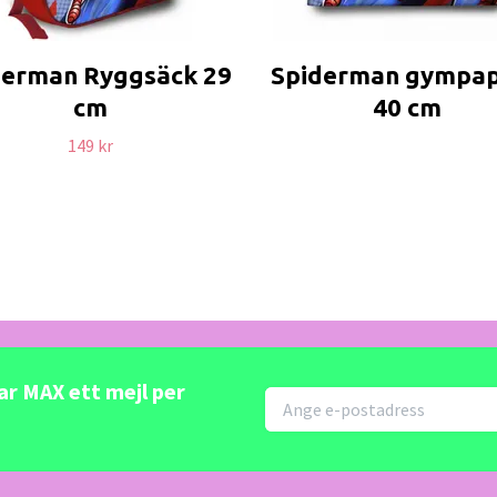
derman Ryggsäck 29
Spiderman gympa
cm
40 cm
149 kr
elmannen marvel spindelmannen marvel spindelmannen marvel spindelmannen marvel spindelmannen marvel spindelmannen 
lmannen marvel spindelmannen marvel spindelmannen marvel spindelmannen marvel spindelmannen marvel spindelmannen 
 marvel spindelmannen marvel spindelmannen marvel
kar MAX ett mejl per