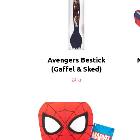
Avengers Bestick
(Gaffel & Sked)
24 kr