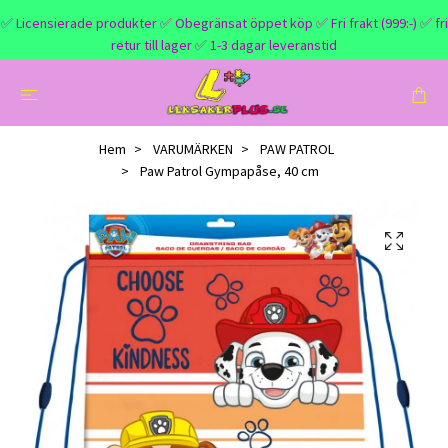
✅ Licensierade produkter ✅ Obegränsat öppet köp ✅ Fri frakt (999:-) ✅ fri
retur till lager ✅ 1-3 dagar leveranstid
Hem
VARUMÄRKEN
PAW PATROL
Paw Patrol Gympapåse, 40 cm